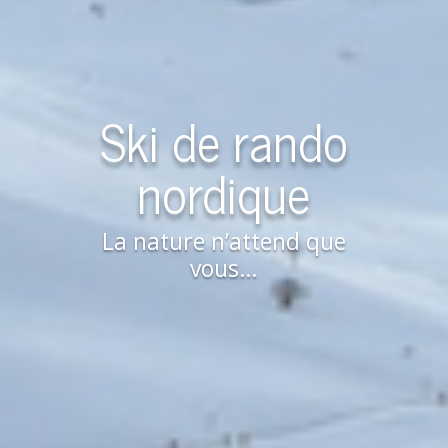
Ski de rando
nordique
La nature n’attend que
vous…