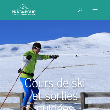
Cours de ski
et sorties
guidées